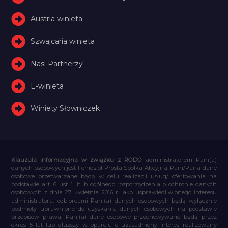
Austria winieta
Szwajcaria winieta
Nasi Partnerzy
E-winieta
Winiety Słowniczek
Klauzula informacyjna w związku z RODO
administratorem Pani(a)
danych osobowych jest Feniqs.pl Prosta Spółka Akcyjna. Pani/Pana dane
osobowe przetwarzane będą w celu realizacji usług/ ofertowania na
podstawie art. 6 ust. 1 lit. b ogólnego rozporządzenia o ochronie danych
osobowych z dnia 27 kwietnia 2016 r. jako usprawiedliwionego interesu
administratora, odbiorcami Pani(a) danych osobowych będą wyłącznie
podmioty uprawnione do uzyskania danych osobowych na podstawie
przepisów prawa, Pani(a) dane osobowe przechowywane będą przez
okres 5 lat lub dłuższy w oparciu o uzasadniony interes realizowany