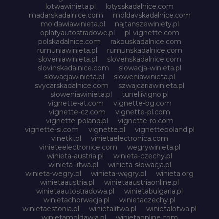
lotwawinieta.pl
lotysskadalnice.com
madarskadalnice.com
moldavskadalnice.com
moldawiawinieta.pl
najtanszewiniety.pl
oplatyautostradowe.pl
pl-vignette.com
polskadalnice.com
rakouskadalnice.com
rumuniawinieta.pl
rumunskadalnice.com
sloveniawinieta.pl
slovenskadalnice.com
slovinskadalnice.com
slowacja-winieta.pl
slowacjawinieta.pl
sloweniawinieta.pl
svycarskadalnice.com
szwajcariawinieta.pl
słoweniawinieta.pl
tunellivigno.pl
vignette-at.com
vignette-bg.com
vignette-cz.com
vignette-pl.com
vignette-poland.pl
vignette-ro.com
vignette-si.com
vignette.pl
vignettepoland.pl
vinetki.pl
vinietaelectronica.com
vinieteelectronice.com
wegrywinieta.pl
winieta-austria.pl
winieta-czechy.pl
winieta-litwa.pl
winieta-słowacja.pl
winieta-wegry.pl
winieta-węgry.pl
winieta.org
winietaaustria.pl
winietaaustriaonline.pl
winietaautostradowa.pl
winietabulgaria.pl
winietachorwacja.pl
winietaczechy.pl
winietaestonia.pl
winietalitwa.pl
winietalotwa.pl
winietamoldawia.pl
winietaonline.com