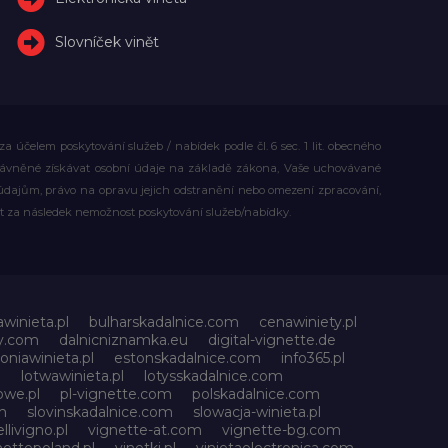
Slovníček vinět
účelem poskytování služeb / nabídek podle čl. 6 sec. 1 lit. obecného
rávněné získávat osobní údaje na základě zákona, Vaše uchovávané
dajům, právo na opravu jejich odstranění nebo omezení zpracování,
t za následek nemožnost poskytování služeb/nabídky.
awinieta.pl
bulharskadalnice.com
cenawiniety.pl
ky.com
dalnicniznamka.eu
digital-vignette.de
oniawinieta.pl
estonskadalnice.com
info365.pl
l
lotwawinieta.pl
lotysskadalnice.com
owe.pl
pl-vignette.com
polskadalnice.com
m
slovinskadalnice.com
slowacja-winieta.pl
llivigno.pl
vignette-at.com
vignette-bg.com