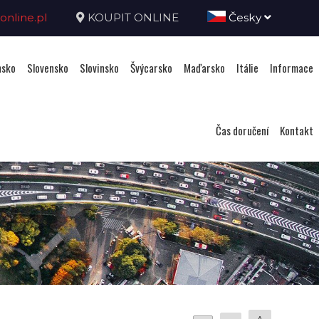
nline.pl
KOUPIT ONLINE
Česky
sko
Slovensko
Slovinsko
Švýcarsko
Maďarsko
Itálie
Informace
Čas doručení
Kontakt