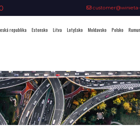
0
customer@winieta-o
eská republika
Estonsko
Litva
Lotyšsko
Moldavsko
Polsko
Rumun