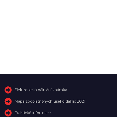
Elektronická dálniční známka
Mapa zpoplatněných úseků dálnic 2021
Praktické informace