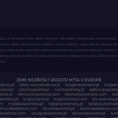
ajů je Feniqs.pl Prosta Spółka Akcyjna. Vaše osobní údaje budou zpracovávány za 
rávněný zájem správce budou příjemci Vašich osobních údajů pouze subjekty op
ájmu sledovaného správcem máte právo požadovat od správce přístup k osobním ú
denta, poskytnutí osobních údajů je dobrovolné, neposkytnutí údajů však může mí
WYCH
JSME NEZÁVISLÝ REGISTR MÝTA V EVROPĚ:
adowy.pl
bilety-autostradowe.pl
bulgariawienieta.pl
bulgari
nieta.pl
czechywinieta.pl
czechywiniety.pl
dalnicnipoplat
lnice.pl
electronicavinieta.com
electroniceviniete.com
est
awinieta.pl
livignotunel.pl
livignotunnel.com
lotvawinieta.p
om
moldawiawinieta.pl
najtanszewiniety.pl
oplatyautostrad
umunskadalnice.com
sloveniawinieta.pl
slovenskadalnice.co
skadalnice.com
szwajcariawinieta.pl
słoweniawinieta.pl
tune