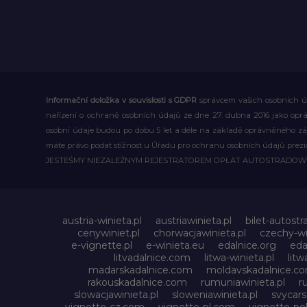
Informační doložka v souvislosti s GDPR
správcem vašich osobních úd
nařízení o ochraně osobních údajů ze dne 27. dubna 2016 jako op
osobní údaje budou po dobu 5 let a déle na základě oprávněného z
máte právo podat stížnost u Úřadu pro ochranu osobních údajů prezi
JESTEŚMY NIEZALEŻNYM REJESTRATOREM OPŁAT AUTOSTRADO
austria-winieta.pl
austriawinieta.pl
bilet-autostr
cenywiniet.pl
chorwacjawinieta.pl
czechy-wi
e-vignette.pl
e-winieta.eu
edalnice.org
eda
litvadalnice.com
litwa-winieta.pl
litw
madarskadalnice.com
moldavskadalnice.c
rakouskadalnice.com
rumuniawinieta.pl
r
slowacjawinieta.pl
sloweniawinieta.pl
svycar