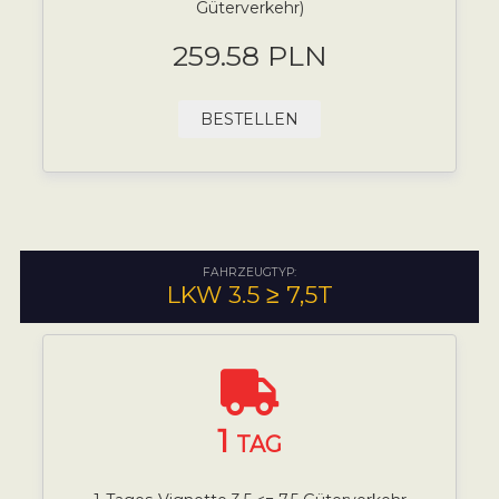
Güterverkehr)
259.58 PLN
BESTELLEN
FAHRZEUGTYP:
LKW 3.5 ≥ 7,5T
1
TAG