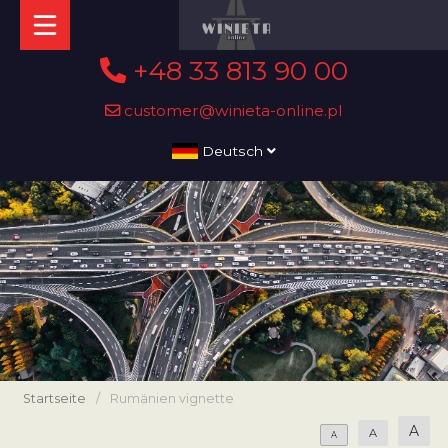
+48 33 813 90 00
customer@winieta-online.pl
Deutsch
Startseite
/
Rumänien vignette
A
A
A