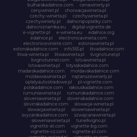
bulharskadalnice.com
cenawiniety.pl
cenywiniet.pl
chorwacjawinieta.pl
czechy-winieta.pl
czechywinieta.pl
czechywiniety.pl
dalnicnipoplatky.com
dalnicniznamka.eu
digital-vignette.de
e-vignette.pl
e-winieta.eu
edalnice.org
edalnice.pl
electronicavinieta.com
electroniceviniete.com
estoniawinieta.pl
estonskadalnice.com
info365.pl
litvadalnice.com
litwa-winieta.pl
litwawinieta.pl
livignotunel.pl
livignotunnel.com
lotvawinieta.pl
lotwawinieta.pl
lotysskadalnice.com
madarskadalnice.com
moldavskadalnice.com
moldawiawinieta.pl
najtanszewiniety.pl
oplatyautostradowe.pl
pl-vignette.com
polskadalnice.com
rakouskadalnice.com
rumuniawinieta.pl
rumunskadalnice.com
sloveniawinieta.pl
slovenskadalnice.com
slovinskadalnice.com
slowacja-winieta.pl
slowacjawinieta.pl
sloweniawinieta.pl
svycarskadalnice.com
szwajcariawinieta.pl
słoweniawinieta.pl
tunellivigno.pl
vignette-at.com
vignette-bg.com
vignette-cz.com
vignette-pl.com
vignette-poland.pl
vignette-ro.com