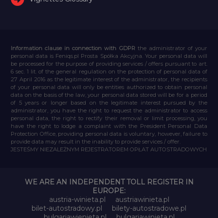
Information clause in connection with GDPR
the administrator of your
personal data is Feniqs.pl Prosta Spółka Akcyjna. Your personal data will
be processed for the purpose of providing services / offers pursuant to art.
6 sec. 1 lit. of the general regulation on the protection of personal data of
27 April 2016 as the legitimate interest of the administrator, the recipients
of your personal data will only be entities authorized to obtain personal
data on the basis of the law, your personal data stored will be for a period
of 5 years or longer based on the legitimate interest pursued by the
administrator, you have the right to request the administrator to access
personal data, the right to rectify their removal or limit processing, you
have the right to lodge a complaint with the President Personal Data
Protection Office, providing personal data is voluntary, however, failure to
provide data may result in the inability to provide services / offer.
JESTEŚMY NIEZALEŻNYM REJESTRATOREM OPŁAT AUTOSTRADOWYCH
WE ARE AN INDEPENDENT TOLL REGISTER IN
EUROPE:
austria-winieta.pl
austriawinieta.pl
bilet-autostradowy.pl
bilety-autostradowe.pl
bulgariawienieta.pl
bulgariawinieta.pl