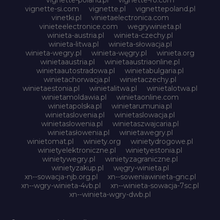
vignette-si.com
vignette.pl
vignettepoland.pl
vinetki.pl
vinietaelectronica.com
vinieteelectronice.com
wegrywinieta.pl
winieta-austria.pl
winieta-czechy.pl
winieta-litwa.pl
winieta-słowacja.pl
winieta-wegry.pl
winieta-węgry.pl
winieta.org
winietaaustria.pl
winietaaustriaonline.pl
winietaautostradowa.pl
winietabulgaria.pl
winietachorwacja.pl
winietaczechy.pl
winietaestonia.pl
winietalitwa.pl
winietalotwa.pl
winietamoldawia.pl
winietaonline.com
winietapolska.pl
winietarumunia.pl
winietaslovenia.pl
winietaslowacja.pl
winietaslowenia.pl
winietaszwajcaria.pl
winietasłowenia.pl
winietawegry.pl
winietomat.pl
winiety.org
winietydrogowe.pl
winietyelektroniczne.pl
winietyestonia.pl
winietywegry.pl
winietyzagraniczne.pl
winietyzakup.pl
węgry-winieta.pl
xn--sowacja-njb.org.pl
xn--soweniawinieta-gnc.pl
xn--wgry-winieta-4vb.pl
xn--winieta-sowacja-7sc.pl
xn--winieta-wgry-dwb.pl