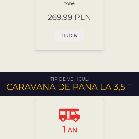
tone
269.99 PLN
ORDIN
TIP DE VEHICUL:
CARAVANA DE PANA LA 3,5 T
1
AN