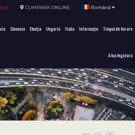
e.pl
CUMPARA ONLINE
Română
cia
Slovenia
Elveţia
Ungaria
Italia
Informație
Timpul de livrare
A lua legatura