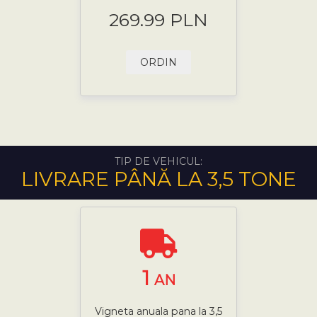
269.99 PLN
ORDIN
TIP DE VEHICUL:
LIVRARE PÂNĂ LA 3,5 TONE
1
AN
Vigneta anuala pana la 3,5