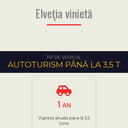
Elveţia vinietă
TIP DE VEHICUL:
AUTOTURISM PÂNĂ LA 3,5 T
1
AN
Vigneta anuala pana la 3,5
tone