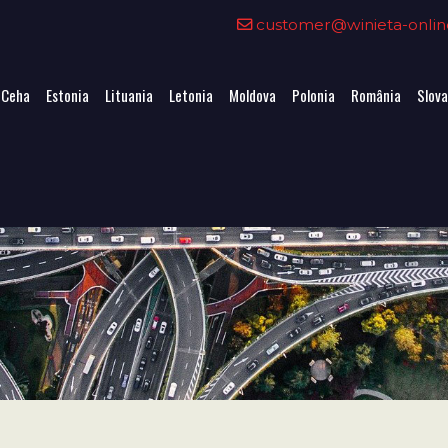
customer@winieta-onlin
 Ceha
Estonia
Lituania
Letonia
Moldova
Polonia
România
Slova