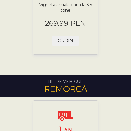
Vigneta anuala pana la 3,5
tone
269.99 PLN
ORDIN
TIP DE VEHICUL:
REMORCĂ
1
AN