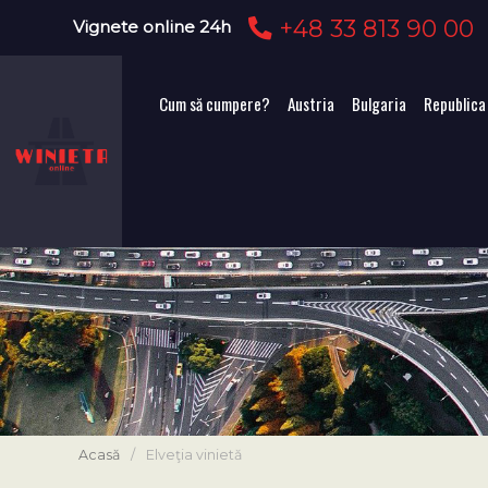
+48 33 813 90 00
Vignete online 24h
Cum să cumpere?
Austria
Bulgaria
Republica
Acasă
/
Elveţia vinietă