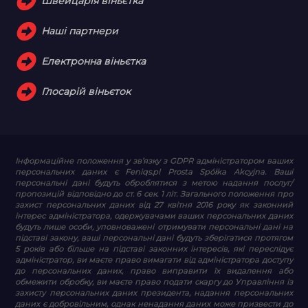
Швейцарія віньєтка
Наші партнери
Електронна віньєтка
Глосарій віньєток
Інформаційне положення у зв’язку з GDPR
адміністратором ваших
персональних даних є Feniqs.pl Prosta Spółka Akcyjna. Ваші
персональні дані будуть оброблятися з метою надання послуг/
пропозицій відповідно до ст. 6 сек. 1 літ. Загального положення про
захист персональних даних від 27 квітня 2016 року як законний
інтерес адміністратора, одержувачами ваших персональних даних
будуть лише особи, уповноважені отримувати персональні дані на
підставі закону, ваші персональні дані будуть зберігатися протягом
5 років або більше на підставі законних інтересів, які переслідує
адміністратор, ви маєте право вимагати від адміністратора доступу
до персональних даних, право виправити їх видалення або
обмежити обробку, ви маєте право подати скаргу до Управління із
захисту персональних даних президента, надання персональних
даних є добровільним, однак ненадання даних може призвести до