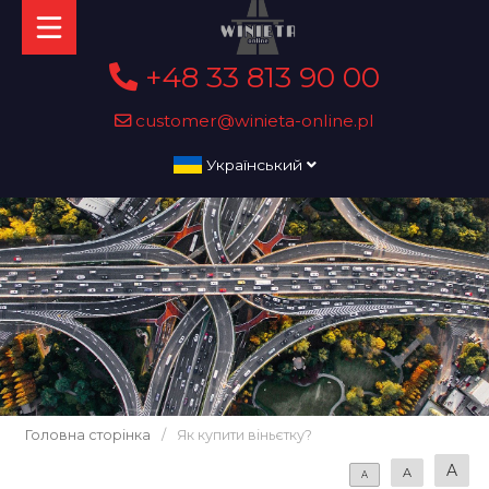
+48 33 813 90 00
customer@winieta-online.pl
Український
Головна сторінка
/
Як купити віньєтку?
A
A
A