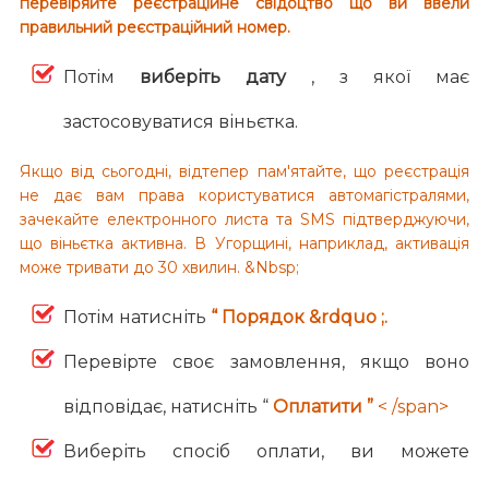
перевіряйте реєстраційне свідоцтво що ви ввели
правильний реєстраційний номер.
Потім
виберіть дату
, з якої має
застосовуватися віньєтка.
Якщо від сьогодні, відтепер пам'ятайте, що реєстрація
не дає вам права користуватися автомагістралями,
зачекайте електронного листа та SMS підтверджуючи,
що віньєтка активна. В Угорщині, наприклад, активація
може тривати до 30 хвилин. &Nbsp;
Потім натисніть
“ Порядок &rdquo ;.
Перевірте своє замовлення, якщо воно
відповідає, натисніть “
Оплатити ”
< /span>
Виберіть спосіб оплати, ви можете