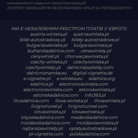
неможливості надання послуг/пропозицій.
JESTEŚMY NIEZALEŻNYM REJESTRATOREM OPŁAT AUTOSTRADOWYCH
МИ Є НЕЗАЛЕЖНИМ РЕЄСТРОМ ПЛАТІВ У ЄВРОПІ:
austria-winieta.pl
austriawinieta.pl
bilet-autostradowy.pl
bilety-autostradowe.pl
bulgariawienieta.pl
bulgariawinieta.pl
bulharskadalnice.com
cenawiniety.pl
cenywiniet.pl
chorwacjawinieta.pl
czechy-winieta.pl
czechywinieta.pl
czechywiniety.pl
dalnicnipoplatky.com
dalnicniznamka.eu
digital-vignette.de
e-vignette.pl
e-winieta.eu
edalnice.org
edalnice.pl
electronicavinieta.com
electroniceviniete.com
estoniawinieta.pl
estonskadalnice.com
info365.pl
litvadalnice.com
litwa-winieta.pl
litwawinieta.pl
livignotunel.pl
livignotunnel.com
lotvawinieta.pl
lotwawinieta.pl
lotysskadalnice.com
madarskadalnice.com
moldavskadalnice.com
moldawiawinieta.pl
najtanszewiniety.pl
oplatyautostradowe.pl
pl-vignette.com
polskadalnice.com