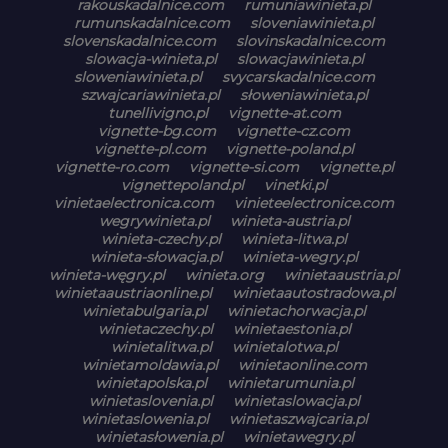
rakouskadalnice.com
rumuniawinieta.pl
rumunskadalnice.com
sloveniawinieta.pl
slovenskadalnice.com
slovinskadalnice.com
slowacja-winieta.pl
slowacjawinieta.pl
sloweniawinieta.pl
svycarskadalnice.com
szwajcariawinieta.pl
słoweniawinieta.pl
tunellivigno.pl
vignette-at.com
vignette-bg.com
vignette-cz.com
vignette-pl.com
vignette-poland.pl
vignette-ro.com
vignette-si.com
vignette.pl
vignettepoland.pl
vinetki.pl
vinietaelectronica.com
vinieteelectronice.com
wegrywinieta.pl
winieta-austria.pl
winieta-czechy.pl
winieta-litwa.pl
winieta-słowacja.pl
winieta-wegry.pl
winieta-węgry.pl
winieta.org
winietaaustria.pl
winietaaustriaonline.pl
winietaautostradowa.pl
winietabulgaria.pl
winietachorwacja.pl
winietaczechy.pl
winietaestonia.pl
winietalitwa.pl
winietalotwa.pl
winietamoldawia.pl
winietaonline.com
winietapolska.pl
winietarumunia.pl
winietaslovenia.pl
winietaslowacja.pl
winietaslowenia.pl
winietaszwajcaria.pl
winietasłowenia.pl
winietawegry.pl