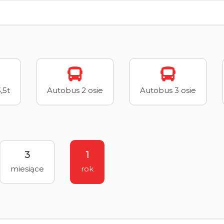
,5t
Autobus 2 osie
Autobus 3 osie
3
1
miesiące
rok