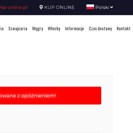
a-online.pl
KUP ONLINE
Polski
ia
Szwajcaria
Węgry
Włochy
Informacje
Czas dostawy
Kontakt
rowane z opóźnieniem!