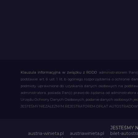
Klauzula informacyjna w związku z RODO
administratorem Pani(
podstawie art. 6 ust. 1 lit. b ogólnego rozporządzenia o ochronie
podmioty uprawnione do uzyskania danych osobowych na podstawie
administratora, posiada Pan(i) prawo do żądania od administratora
Urzędu Ochrony Danych Osobowych, podanie danych osobowych jest d
JESTEŚMY NIEZALEŻNYM REJESTRATOREM OPŁAT AUTOSTRADO
JESTEŚMY 
austria-winieta.pl
austriawinieta.pl
bilet-autostr