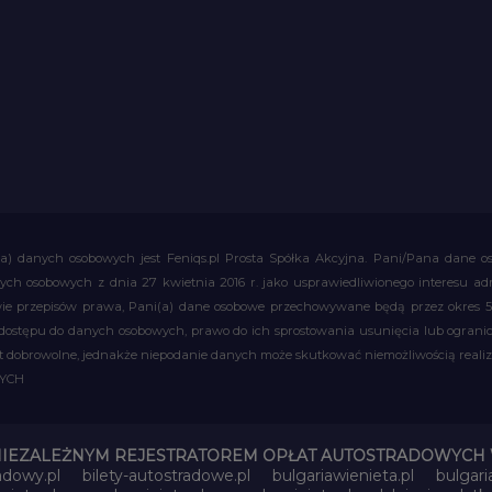
a) danych osobowych jest Feniqs.pl Prosta Spółka Akcyjna. Pani/Pana dane os
 danych osobowych z dnia 27 kwietnia 2016 r. jako usprawiedliwionego interesu 
 przepisów prawa, Pani(a) dane osobowe przechowywane będą przez okres 5 la
 dostępu do danych osobowych, prawo do ich sprostowania usunięcia lub ograni
obrowolne, jednakże niepodanie danych może skutkować niemożliwością realizac
WYCH
NIEZALEŻNYM REJESTRATOREM OPŁAT AUTOSTRADOWYCH 
adowy.pl
bilety-autostradowe.pl
bulgariawienieta.pl
bulgari