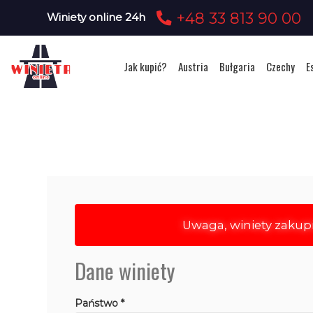
+48 33 813 90 00
Winiety online 24h
Jak kupić?
Austria
Bułgaria
Czechy
E
Uwaga, winiety zakup
Dane winiety
Państwo *