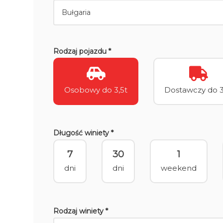
Rodzaj pojazdu *
Osobowy do 3,5t
Dostawczy do 3
Długość winiety *
7
30
1
dni
dni
weekend
Rodzaj winiety *