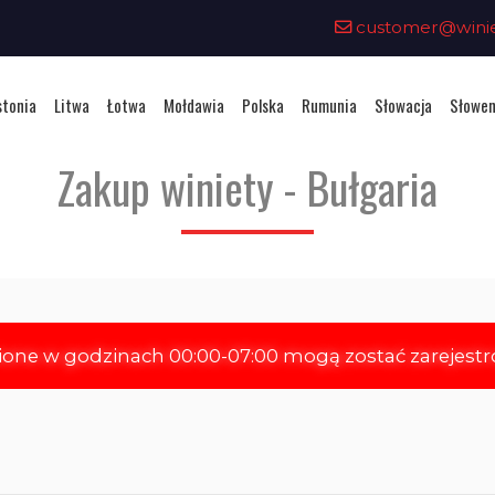
customer@winiet
stonia
Litwa
Łotwa
Mołdawia
Polska
Rumunia
Słowacja
Słowen
Zakup winiety - Bułgaria
ione w godzinach 00:00-07:00 mogą zostać zarejest