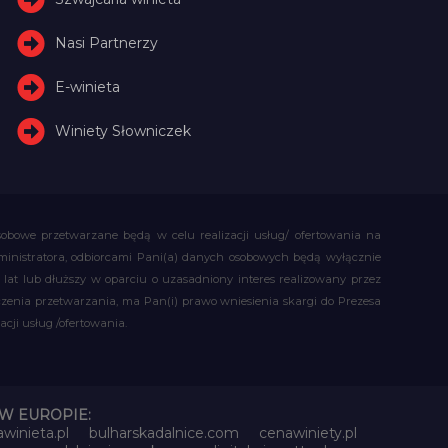
Nasi Partnerzy
E-winieta
Winiety Słowniczek
obowe przetwarzane będą w celu realizacji usług/ ofertowania na
administratora, odbiorcami Pani(a) danych osobowych będą wyłącznie
t lub dłuższy w oparciu o uzasadniony interes realizowany przez
czenia przetwarzania, ma Pan(i) prawo wniesienia skargi do Prezesa
ji usług /ofertowania.
W EUROPIE:
awinieta.pl
bulharskadalnice.com
cenawiniety.pl